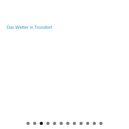
Das Wetter in Troisdorf
0
1
2