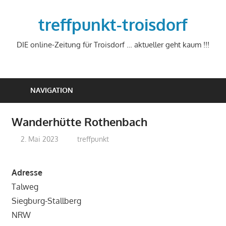
Zum
Inhalt
treffpunkt-troisdorf
springen
DIE online-Zeitung für Troisdorf … aktueller geht kaum !!!
NAVIGATION
Wanderhütte Rothenbach
2. Mai 2023
treffpunkt
Adresse
Talweg
Siegburg-Stallberg
NRW