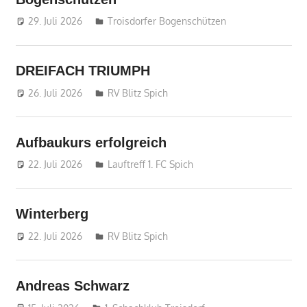
29. Juli 2026
treffpunkt
Troisdorfer Bogenschützen
DREIFACH TRIUMPH
26. Juli 2026
treffpunkt
RV Blitz Spich
Aufbaukurs erfolgreich
22. Juli 2026
treffpunkt
Lauftreff 1. FC Spich
Winterberg
22. Juli 2026
treffpunkt
RV Blitz Spich
Andreas Schwarz