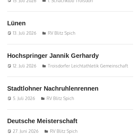
15. Juli 2026
treffpunkt
1. Schachklub Troisdorf
Lünen
13. Juli 2026
treffpunkt
RV Blitz Spich
Hochspringer Jannik Gerhardy
12. Juli 2026
treffpunkt
Troisdorfer Leichtathletik Gemeinschaft
Stadtlohner Nachruhlenrennen
5. Juli 2026
treffpunkt
RV Blitz Spich
Deutsche Meisterschaft
27. Juni 2026
treffpunkt
RV Blitz Spich