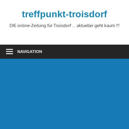
Zum
Inhalt
treffpunkt-troisdorf
springen
DIE online-Zeitung für Troisdorf … aktueller geht kaum !!!
NAVIGATION