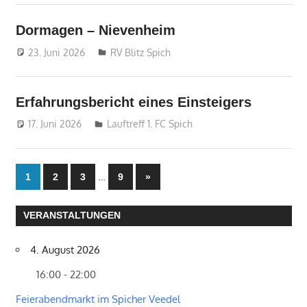
Dormagen – Nievenheim
23. Juni 2026
treffpunkt
RV Blitz Spich
Erfahrungsbericht eines Einsteigers
17. Juni 2026
treffpunkt
Lauftreff 1. FC Spich
Seitennummerierung
…
Nächste
1
2
3
9
»
Beiträge
der
VERANSTALTUNGEN
Beiträge
4. August 2026
16:00 - 22:00
Feierabendmarkt im Spicher Veedel