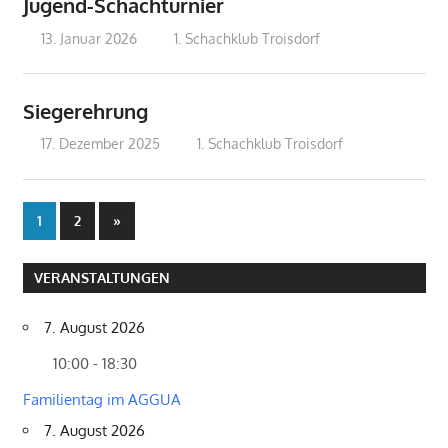
Jugend-Schachturnier
13. Januar 2026
treffpunkt
1. Schachklub Troisdorf
Siegerehrung
17. Dezember 2025
treffpunkt
1. Schachklub Troisdorf
Seitennummerierung
Nächste
1
2
»
Beiträge
der
VERANSTALTUNGEN
Beiträge
7. August 2026
10:00 - 18:30
Familientag im AGGUA
7. August 2026