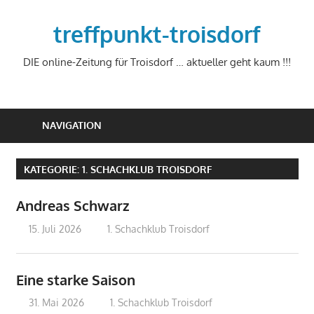
Zum
Inhalt
treffpunkt-troisdorf
springen
DIE online-Zeitung für Troisdorf … aktueller geht kaum !!!
NAVIGATION
KATEGORIE:
1. SCHACHKLUB TROISDORF
Andreas Schwarz
15. Juli 2026
treffpunkt
1. Schachklub Troisdorf
Eine starke Saison
31. Mai 2026
treffpunkt
1. Schachklub Troisdorf