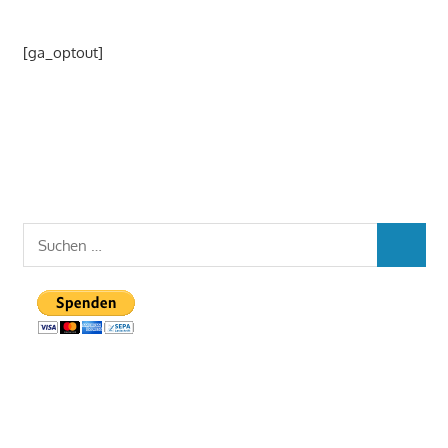
[ga_optout]
Suchen
SUCHEN
nach: