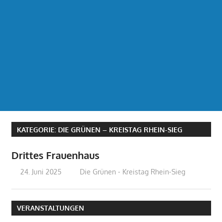
KATEGORIE:
DIE GRÜNEN – KREISTAG RHEIN-SIEG
Drittes Frauenhaus
24. Juni 2025
treffpunkt
Die Grünen - Kreistag Rhein-Sieg
VERANSTALTUNGEN