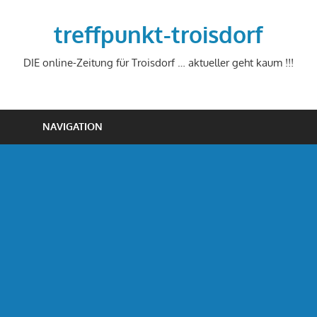
Zum
Inhalt
treffpunkt-troisdorf
springen
DIE online-Zeitung für Troisdorf … aktueller geht kaum !!!
NAVIGATION