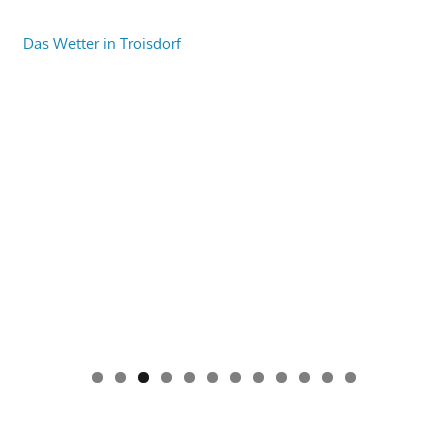
Das Wetter in Troisdorf
0
1
2