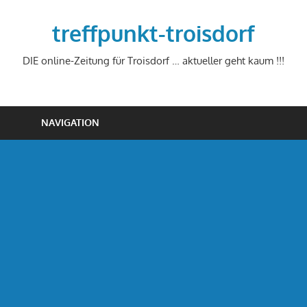
Zum
Inhalt
treffpunkt-troisdorf
springen
DIE online-Zeitung für Troisdorf … aktueller geht kaum !!!
NAVIGATION