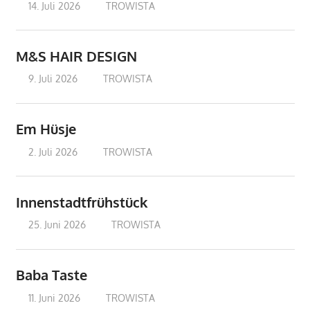
14. Juli 2026
treffpunkt
TROWISTA
M&S HAIR DESIGN
9. Juli 2026
treffpunkt
TROWISTA
Em Hüsje
2. Juli 2026
treffpunkt
TROWISTA
Innenstadtfrühstück
25. Juni 2026
treffpunkt
TROWISTA
Baba Taste
11. Juni 2026
treffpunkt
TROWISTA