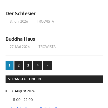
Der Schlesier
3. Juni 2026
treffpunkt
TROWISTA
Buddha Haus
27. Mai 2026
treffpunkt
TROWISTA
Seitennummerierung
Nächste
1
2
3
4
»
Beiträge
der
VERANSTALTUNGEN
Beiträge
8. August 2026
11:00 - 22:00