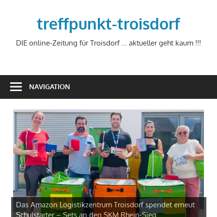
Zum
treffpunkt-troisdorf
Inhalt
springen
DIE online-Zeitung für Troisdorf … aktueller geht kaum !!!
NAVIGATION
Das Amazon Logistikzentrum Troisdorf spendet erneut
Schulstarter – Sets an den SKM Rhein-Sieg