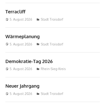
Terracliff
5. August 2026
treffpunkt
Stadt Troisdorf
Wärmeplanung
5. August 2026
treffpunkt
Stadt Troisdorf
Demokratie-Tag 2026
5. August 2026
treffpunkt
Rhein-Sieg-Kreis
Neuer Jahrgang
5. August 2026
treffpunkt
Stadt Troisdorf