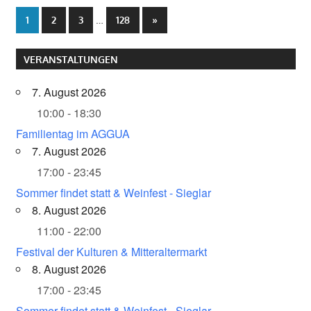
…
1
2
3
128
Nächste
»
Seitennummerierung
Beiträge
der
VERANSTALTUNGEN
Beiträge
7. August 2026
10:00 - 18:30
Familientag im AGGUA
7. August 2026
17:00 - 23:45
Sommer findet statt & Weinfest - Sieglar
8. August 2026
11:00 - 22:00
Festival der Kulturen & Mitteraltermarkt
8. August 2026
17:00 - 23:45
Sommer findet statt & Weinfest - Sieglar