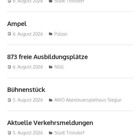
6. August 2026
treffpunkt
Stadt Troisdorf
Ampel
6. August 2026
treffpunkt
Polizei
873 freie Ausbildungsplätze
6. August 2026
treffpunkt
NGG
Bühnenstück
5. August 2026
treffpunkt
AWO Abenteuerspielhaus Sieglar
Aktuelle Verkehrsmeldungen
5. August 2026
treffpunkt
Stadt Troisdorf