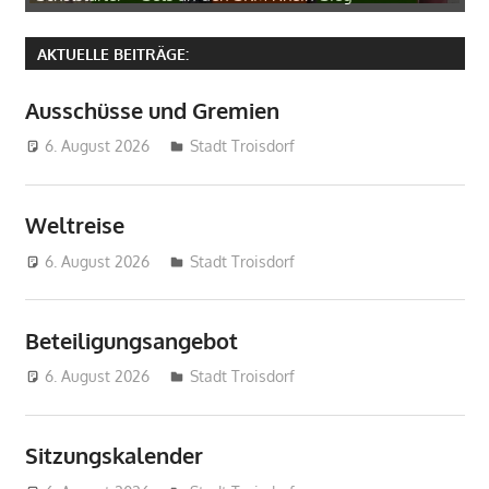
AKTUELLE BEITRÄGE:
Ausschüsse und Gremien
6. August 2026
treffpunkt
Stadt Troisdorf
Weltreise
6. August 2026
treffpunkt
Stadt Troisdorf
Beteiligungsangebot
6. August 2026
treffpunkt
Stadt Troisdorf
Sitzungskalender