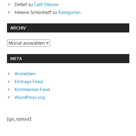
Detlef
zu
Café Deluxe
Helene Schönhoff
zu
Kategorien
ARCHIV
A
r
c
META
h
Anmelden
i
Eintrags-Feed
v
Kommentar-Feed
WordPress.org
[ga_optout]