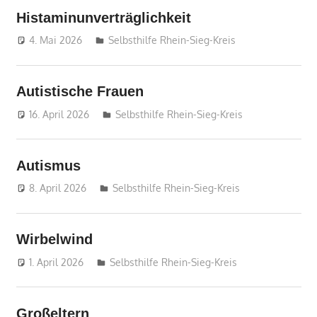
Histaminunverträglichkeit
4. Mai 2026
treffpunkt
Selbsthilfe Rhein-Sieg-Kreis
Autistische Frauen
16. April 2026
treffpunkt
Selbsthilfe Rhein-Sieg-Kreis
Autismus
8. April 2026
treffpunkt
Selbsthilfe Rhein-Sieg-Kreis
Wirbelwind
1. April 2026
treffpunkt
Selbsthilfe Rhein-Sieg-Kreis
Großeltern