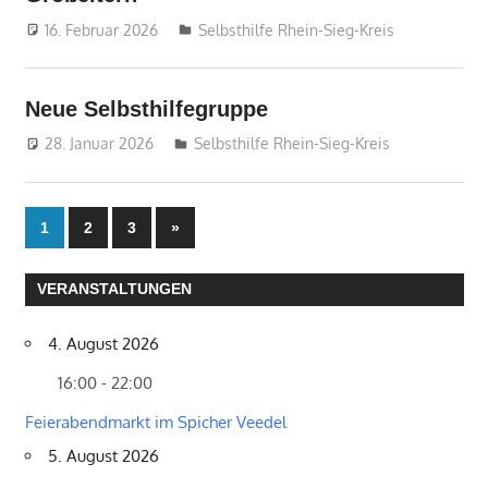
16. Februar 2026
treffpunkt
Selbsthilfe Rhein-Sieg-Kreis
Neue Selbsthilfegruppe
28. Januar 2026
treffpunkt
Selbsthilfe Rhein-Sieg-Kreis
Seitennummerierung
Nächste
1
2
3
»
Beiträge
der
VERANSTALTUNGEN
Beiträge
4. August 2026
16:00 - 22:00
Feierabendmarkt im Spicher Veedel
5. August 2026