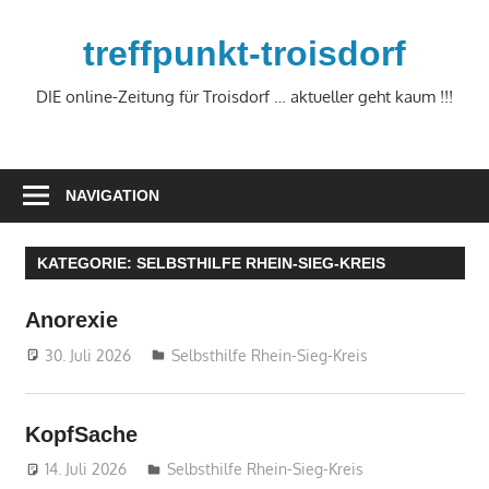
Zum
Inhalt
treffpunkt-troisdorf
springen
DIE online-Zeitung für Troisdorf … aktueller geht kaum !!!
NAVIGATION
KATEGORIE:
SELBSTHILFE RHEIN-SIEG-KREIS
Anorexie
30. Juli 2026
treffpunkt
Selbsthilfe Rhein-Sieg-Kreis
KopfSache
14. Juli 2026
treffpunkt
Selbsthilfe Rhein-Sieg-Kreis