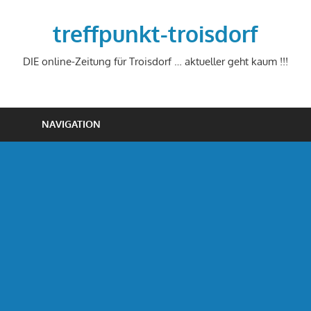
Zum
Inhalt
treffpunkt-troisdorf
springen
DIE online-Zeitung für Troisdorf … aktueller geht kaum !!!
NAVIGATION