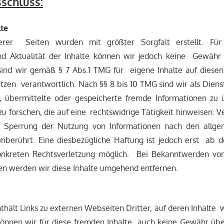
schluss:
lte
erer Seiten wurden mit größter Sorgfalt erstellt. Für 
und Aktualität der Inhalte können wir jedoch keine Gewäh
sind wir gemäß § 7 Abs.1 TMG für eigene Inhalte auf diese
zen verantwortlich. Nach §§ 8 bis 10 TMG sind wir als Diens
et, übermittelte oder gespeicherte fremde Informationen z
 forschen, die auf eine rechtswidrige Tätigkeit hinweisen. V
 Sperrung der Nutzung von Informationen nach den allg
unberührt. Eine diesbezügliche Haftung ist jedoch erst ab 
konkreten Rechtsverletzung möglich. Bei Bekanntwerden vo
en werden wir diese Inhalte umgehend entfernen.
s
hält Links zu externen Webseiten Dritter, auf deren Inhalte w
önnen wir für diese fremden Inhalte auch keine Gewähr üb