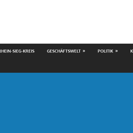
RHEIN-SIEG-KREIS
GESCHÄFTSWELT
POLITIK
K