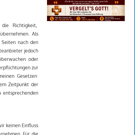
die Richtigkeit,
r übernehmen. Als
n Seiten nach den
teanbieter jedoch
u überwachen oder
erpflichtungen zur
emeinen Gesetzen
dem Zeitpunkt der
n entsprechenden
ir keinen Einfluss
ernehmen. Für die