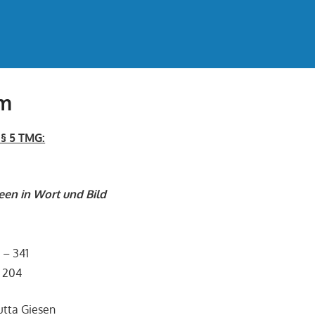
um
§ 5 TMG:
een in Wort und Bild
9 – 341
6 204
Jutta Giesen