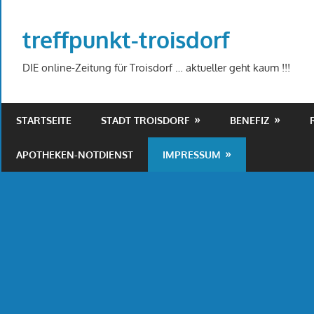
Zum
Inhalt
treffpunkt-troisdorf
springen
DIE online-Zeitung für Troisdorf … aktueller geht kaum !!!
STARTSEITE
STADT TROISDORF
BENEFIZ
APOTHEKEN-NOTDIENST
IMPRESSUM