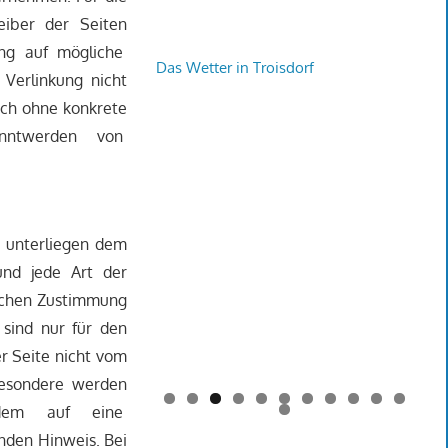
eiber der Seiten
ung auf mögliche
Das Wetter in Troisdorf
Verlinkung nicht
doch ohne konkrete
anntwerden von
n unterliegen dem
und jede Art der
lichen Zustimmung
 sind nur für den
er Seite nicht vom
sbesondere werden
0
1
zdem auf eine
2
nden Hinweis. Bei