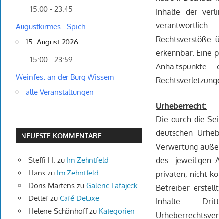
15:00 - 23:45
Inhalte der verl
verantwortlich.
Augustkirmes - Spich
Rechtsverstöße ü
15. August 2026
erkennbar. Eine p
15:00 - 23:59
Anhaltspunkte
Weinfest an der Burg Wissem
Rechtsverletzung
alle Veranstaltungen
Urheberrecht:
Die durch die Se
deutschen Urheb
NEUESTE KOMMENTARE
Verwertung außer
Steffi H.
zu
Im Zehntfeld
des jeweiligen A
Hans
zu
Im Zehntfeld
privaten, nicht k
Doris Martens
zu
Galerie Lafajeck
Betreiber erstel
Detlef
zu
Café Deluxe
Inhalte Dritt
Helene Schönhoff
zu
Kategorien
Urheberrechtsver