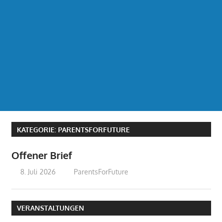
KATEGORIE:
PARENTSFORFUTURE
Offener Brief
8. Juli 2026
treffpunkt
ParentsForFuture
VERANSTALTUNGEN