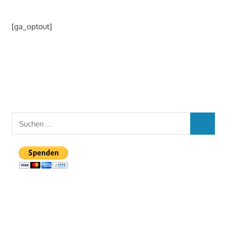
[ga_optout]
Suchen
SUCHEN
nach: