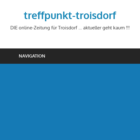
Zum
Inhalt
treffpunkt-troisdorf
springen
DIE online-Zeitung für Troisdorf … aktueller geht kaum !!!
NAVIGATION