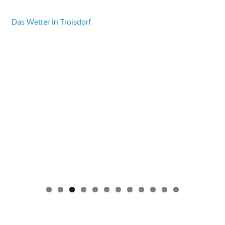
Das Wetter in Troisdorf
0
1
2