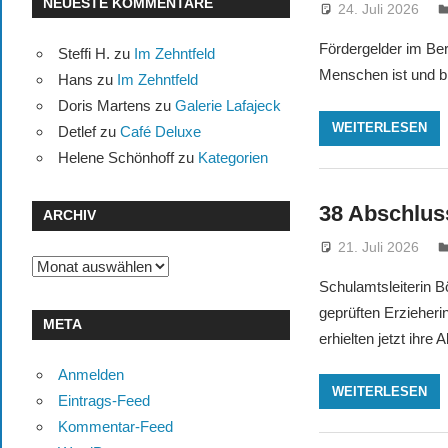
NEUESTE KOMMENTARE
24. Juli 2026
Fördergelder im Be
Steffi H.
zu
Im Zehntfeld
Menschen ist und b
Hans
zu
Im Zehntfeld
Doris Martens
zu
Galerie Lafajeck
WEITERLESEN
Detlef
zu
Café Deluxe
Helene Schönhoff
zu
Kategorien
38 Abschlus
ARCHIV
21. Juli 2026
Archiv
Schulamtsleiterin B
geprüften Erzieher
META
erhielten jetzt ihre
Anmelden
WEITERLESEN
Eintrags-Feed
Kommentar-Feed