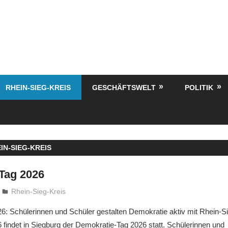
RHEIN-SIEG-KREIS
GESCHÄFTSWELT
POLITIK
IN-SIEG-KREIS
Tag 2026
treffpunkt
Rhein-Sieg-Kreis
6: Schülerinnen und Schüler gestalten Demokratie aktiv mit Rhein-Si
findet in Siegburg der Demokratie-Tag 2026 statt. Schülerinnen und