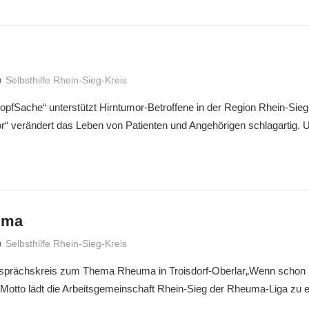
treffpunkt
Selbsthilfe Rhein-Sieg-Kreis
pfSache“ unterstützt Hirntumor-Betroffene in der Region Rhein-Sieg
r“ verändert das Leben von Patienten und Angehörigen schlagartig.
uma
treffpunkt
Selbsthilfe Rhein-Sieg-Kreis
Gesprächskreis zum Thema Rheuma in Troisdorf-Oberlar„Wenn schon
 Motto lädt die Arbeitsgemeinschaft Rhein-Sieg der Rheuma-Liga zu 