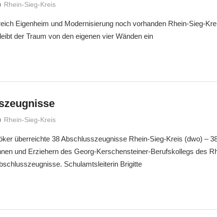
treffpunkt
Rhein-Sieg-Kreis
reich Eigenheim und Modernisierung noch vorhanden Rhein-Sieg-Kreis
leibt der Traum von den eigenen vier Wänden ein
szeugnisse
treffpunkt
Rhein-Sieg-Kreis
öker überreichte 38 Abschlusszeugnisse Rhein-Sieg-Kreis (dwo) – 38
innen und Erziehern des Georg-Kerschensteiner-Berufskollegs des R
 Abschlusszeugnisse. Schulamtsleiterin Brigitte