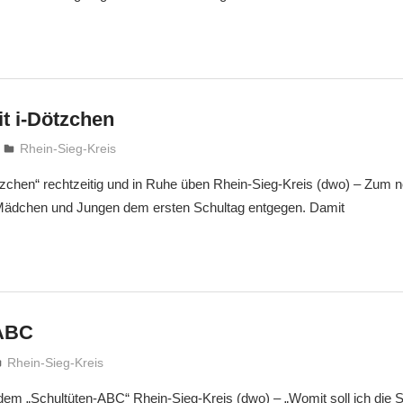
t i-Dötzchen
treffpunkt
Rhein-Sieg-Kreis
tzchen“ rechtzeitig und in Ruhe üben Rhein-Sieg-Kreis (dwo) – Zum 
 Mädchen und Jungen dem ersten Schultag entgegen. Damit
-ABC
treffpunkt
Rhein-Sieg-Kreis
 dem „Schultüten-ABC“ Rhein-Sieg-Kreis (dwo) – „Womit soll ich die S