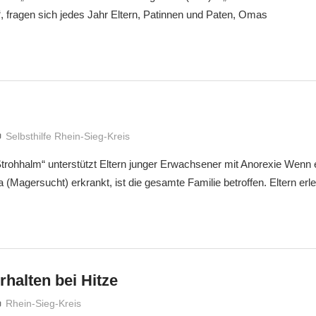
, fragen sich jedes Jahr Eltern, Patinnen und Paten, Omas
treffpunkt
Selbsthilfe Rhein-Sieg-Kreis
Strohhalm“ unterstützt Eltern junger Erwachsener mit Anorexie Wenn
 (Magersucht) erkrankt, ist die gesamte Familie betroffen. Eltern erl
rhalten bei Hitze
treffpunkt
Rhein-Sieg-Kreis