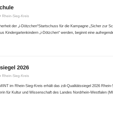
Schule
treffpunkt
Rhein-Sieg-Kreis
herheit der „i-Dötzchen“Startschuss für die Kampagne „Sicher zur Sc
us Kindergartenkindern „i-Dötzchen“ werden, beginnt eine aufregende
ssiegel 2026
treffpunkt
Rhein-Sieg-Kreis
INT im Rhein-Sieg-Kreis erhält das zdi-Qualitätssiegel 2026 Rhein-S
erin für Kultur und Wissenschaft des Landes Nordrhein‑Westfalen (M