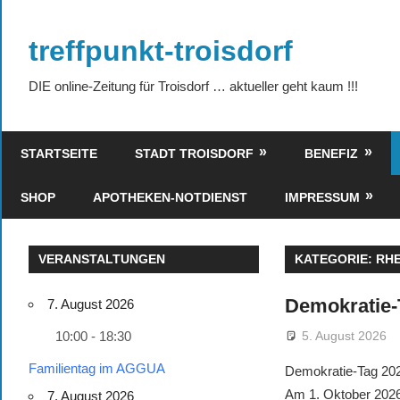
Zum
Inhalt
treffpunkt-troisdorf
springen
DIE online-Zeitung für Troisdorf … aktueller geht kaum !!!
STARTSEITE
STADT TROISDORF
BENEFIZ
SHOP
APOTHEKEN-NOTDIENST
IMPRESSUM
VERANSTALTUNGEN
KATEGORIE:
RHE
Demokratie-
7. August 2026
5. August 2026
10:00 - 18:30
Familientag im AGGUA
Demokratie-Tag 202
Am 1. Oktober 2026 
7. August 2026