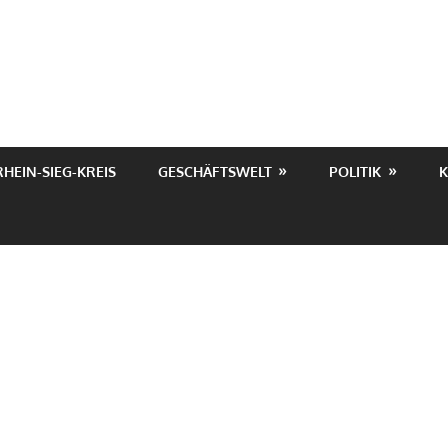
RHEIN-SIEG-KREIS
GESCHÄFTSWELT
POLITIK
K