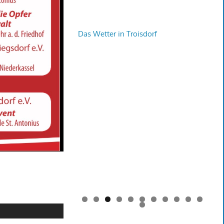
Das Wetter in Troisdorf
0
1
2