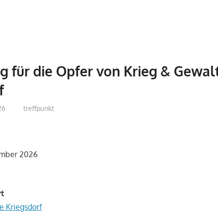
 für die Opfer von Krieg & Gewal
f
26
treffpunkt
vember 2026
rt
e Kriegsdorf