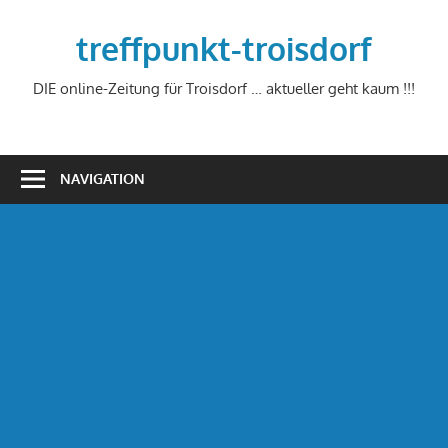
Zum
Inhalt
treffpunkt-troisdorf
springen
DIE online-Zeitung für Troisdorf … aktueller geht kaum !!!
NAVIGATION