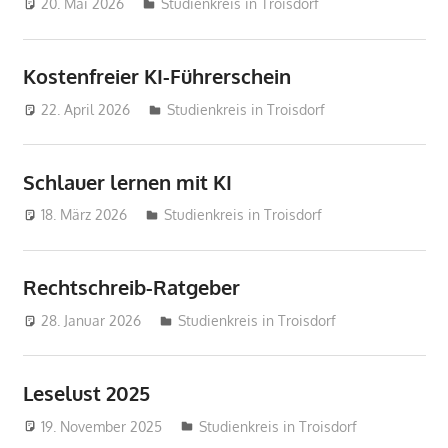
20. Mai 2026
treffpunkt
Studienkreis in Troisdorf
Kostenfreier KI-Führerschein
22. April 2026
treffpunkt
Studienkreis in Troisdorf
Schlauer lernen mit KI
18. März 2026
treffpunkt
Studienkreis in Troisdorf
Rechtschreib-Ratgeber
28. Januar 2026
treffpunkt
Studienkreis in Troisdorf
Leselust 2025
19. November 2025
treffpunkt
Studienkreis in Troisdorf