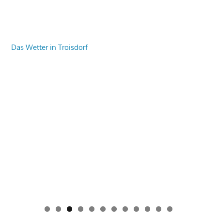
Das Wetter in Troisdorf
0
1
2