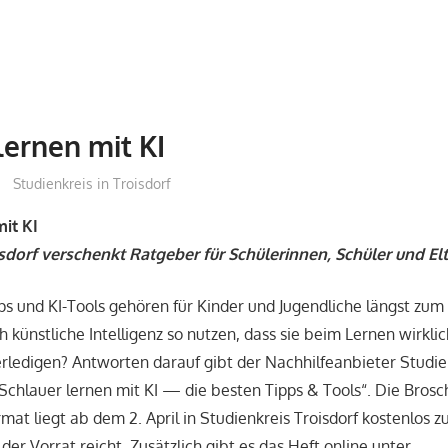
lernen mit KI
treffpunkt
Studienkreis in Troisdorf
mit KI
isdorf verschenkt Ratgeber für Schülerinnen, Schüler und El
s und KI-Tools gehören für Kinder und Jugendliche längst zum 
h künstliche Intelligenz so nutzen, dass sie beim Lernen wirklic
rledigen? Antworten darauf gibt der Nachhilfeanbieter Studie
chlauer lernen mit KI — die besten Tipps & Tools“. Die Brosc
mat liegt ab dem 2. April in Studienkreis Troisdorf kostenlos 
er Vorrat reicht. Zusätzlich gibt es das Heft online unter