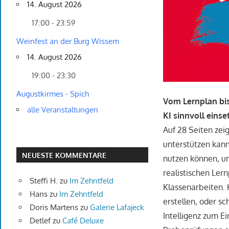
14. August 2026
17:00 - 23:59
Weinfest an der Burg Wissem
14. August 2026
19:00 - 23:30
Augustkirmes - Spich
Vom Lernplan bis
alle Veranstaltungen
KI sinnvoll einse
Auf 28 Seiten zeig
unterstützen kann
NEUESTE KOMMENTARE
nutzen können, um
realistischen Ler
Steffi H.
zu
Im Zehntfeld
Klassenarbeiten. K
Hans
zu
Im Zehntfeld
erstellen, oder s
Doris Martens
zu
Galerie Lafajeck
Intelligenz zum Ei
Detlef
zu
Café Deluxe