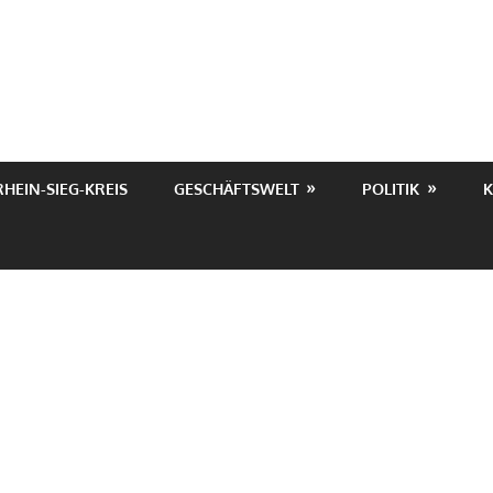
RHEIN-SIEG-KREIS
GESCHÄFTSWELT
POLITIK
K