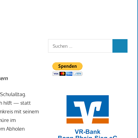
Suchen
SUCHEN
nach:
tern
Schulalltag.
h hilft — statt
nkreis mit seinem
hüre im
zum Abholen