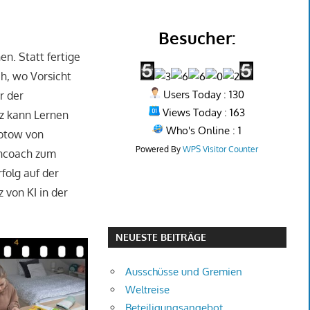
Besucher:
en. Statt fertige
ch, wo Vorsicht
Users Today : 130
r der
Views Today : 163
nz kann Lernen
Who's Online : 1
motow von
Powered By
WPS Visitor Counter
erncoach zum
folg auf der
 von KI in der
NEUESTE BEITRÄGE
Ausschüsse und Gremien
Weltreise
Beteiligungsangebot