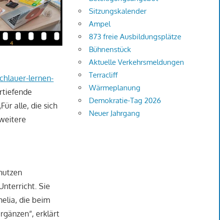
Sitzungskalender
Ampel
873 freie Ausbildungsplätze
Bühnenstück
Aktuelle Verkehrsmeldungen
Terracliff
chlauer-lernen-
Wärmeplanung
ertiefende
Demokratie-Tag 2026
ür alle, die sich
Neuer Jahrgang
 weitere
 nutzen
nterricht. Sie
melia, die beim
rgänzen“, erklärt