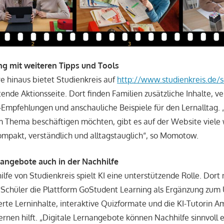
ng mit weiteren Tipps und Tools
e hinaus bietet Studienkreis auf
http://www.studienkreis.de/s
ende Aktionsseite. Dort finden Familien zusätzliche Inhalte, v
Empfehlungen und anschauliche Beispiele für den Lernalltag. „F
m Thema beschäftigen möchten, gibt es auf der Website viele
pakt, verständlich und alltagstauglich“, so Momotow.
nangebote auch in der Nachhilfe
lfe von Studienkreis spielt KI eine unterstützende Rolle. Dort
Schüler die Plattform GoStudent Learning als Ergänzung zum U
erte Lerninhalte, interaktive Quizformate und die KI-Tutorin A
ernen hilft. „Digitale Lernangebote können Nachhilfe sinnvoll e