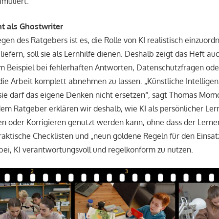
muliert.
ht als Ghostwriter
egen des Ratgebers ist es, die Rolle von KI realistisch einzuordn
efern, soll sie als Lernhilfe dienen. Deshalb zeigt das Heft au
 Beispiel bei fehlerhaften Antworten, Datenschutzfragen ode
die Arbeit komplett abnehmen zu lassen. „Künstliche Intellige
 sie darf das eigene Denken nicht ersetzen“, sagt Thomas Mo
 dem Ratgeber erklären wir deshalb, wie KI als persönlicher L
ren oder Korrigieren genutzt werden kann, ohne dass der Lerner
Praktische Checklisten und „neun goldene Regeln für den Einsatz
bei, KI verantwortungsvoll und regelkonform zu nutzen.