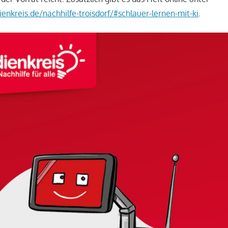
enkreis.de/nachhilfe-troisdorf/#schlauer-lernen-mit-ki
.