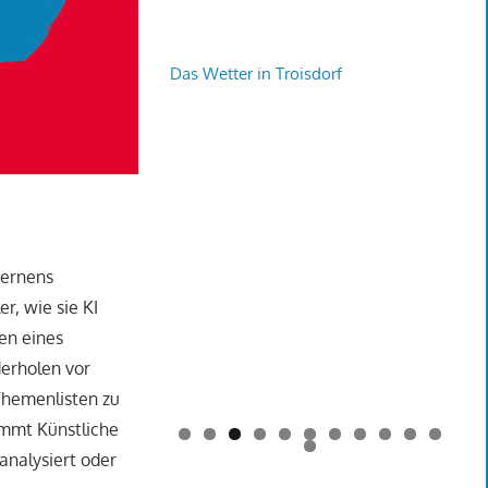
Das Wetter in Troisdorf
Lernens
r, wie sie KI
en eines
derholen vor
 Themenlisten zu
ommt Künstliche
0
1
2
 analysiert oder