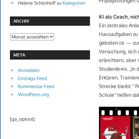
Probeprüfungen si
Helene Schönhoff
zu
Kategorien
KI als Coach, nic
ARCHIV
Ein zentrales Anli
Hausaufgaben zu li
Archiv
geboten ist — zum
Versuchung, sich 
META
erleichtern, aber
Studienkreis. „In
Anmelden
Erklären, Trainie
Eintrags-Feed
Strecke bleibt.“ 
Kommentar-Feed
WordPress.org
Schule“ helfen da
[ga_optout]