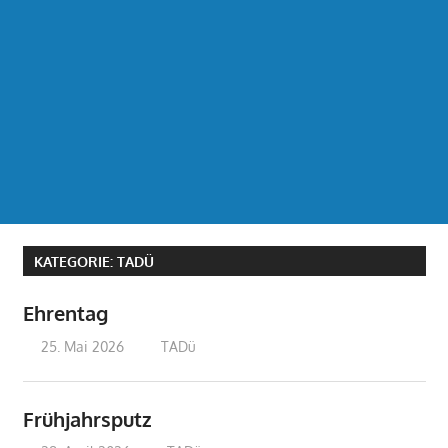
KATEGORIE:
TADÜ
Ehrentag
25. Mai 2026
treffpunkt
TADü
Frühjahrsputz