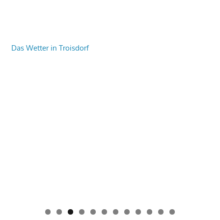
Das Wetter in Troisdorf
0
1
2