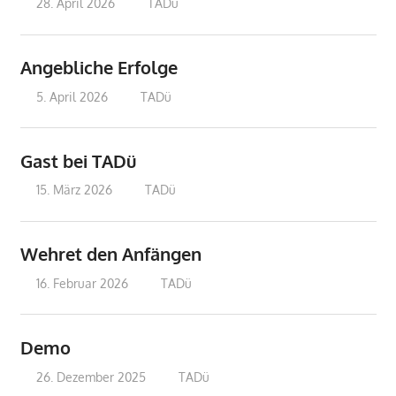
28. April 2026
treffpunkt
TADü
Angebliche Erfolge
5. April 2026
treffpunkt
TADü
Gast bei TADü
15. März 2026
treffpunkt
TADü
Wehret den Anfängen
16. Februar 2026
treffpunkt
TADü
Demo
26. Dezember 2025
treffpunkt
TADü