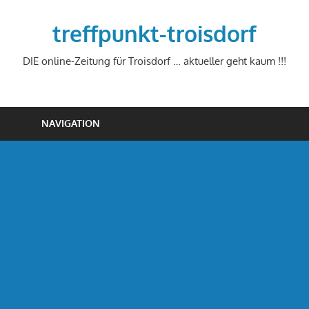
Zum
Inhalt
treffpunkt-troisdorf
springen
DIE online-Zeitung für Troisdorf … aktueller geht kaum !!!
NAVIGATION