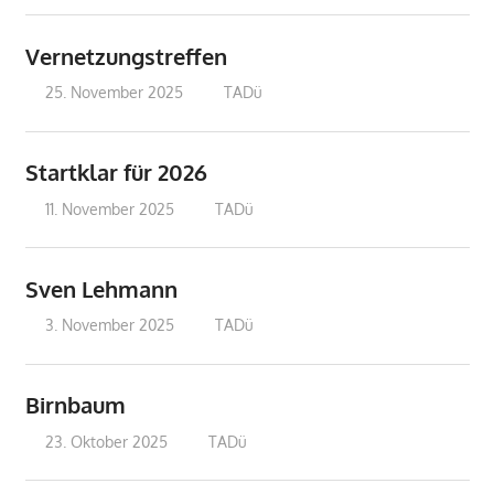
Vernetzungstreffen
25. November 2025
treffpunkt
TADü
Startklar für 2026
11. November 2025
treffpunkt
TADü
Sven Lehmann
3. November 2025
treffpunkt
TADü
Birnbaum
23. Oktober 2025
treffpunkt
TADü