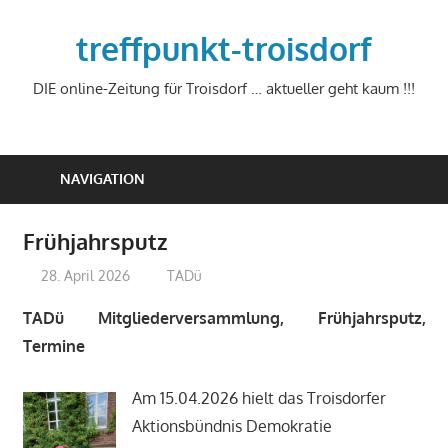
Zum
Inhalt
treffpunkt-troisdorf
springen
DIE online-Zeitung für Troisdorf … aktueller geht kaum !!!
NAVIGATION
Frühjahrsputz
28. April 2026
treffpunkt
TADü
TADü Mitgliederversammlung, Frühjahrsputz,
Termine
Am 15.04.2026 hielt das Troisdorfer
Aktionsbündnis Demokratie