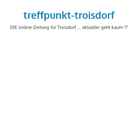
Zum
Inhalt
treffpunkt-troisdorf
springen
DIE online-Zeitung für Troisdorf … aktueller geht kaum !!!