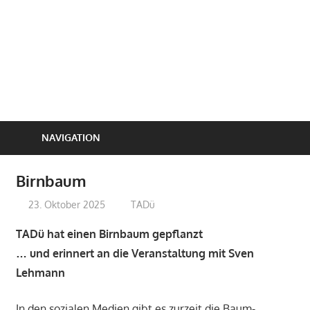
NAVIGATION
Birnbaum
23. Oktober 2025
treffpunkt
TADü
TADü hat einen Birnbaum gepflanzt
… und erinnert an die Veranstaltung mit Sven
Lehmann
In den sozialen Medien gibt es zurzeit die Baum-