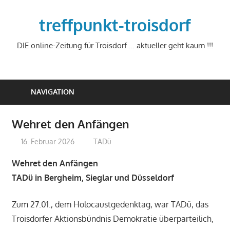
Zum
Inhalt
treffpunkt-troisdorf
springen
DIE online-Zeitung für Troisdorf … aktueller geht kaum !!!
NAVIGATION
Wehret den Anfängen
16. Februar 2026
treffpunkt
TADü
Wehret den Anfängen
TADü in Bergheim, Sieglar und Düsseldorf
Zum 27.01., dem Holocaustgedenktag, war TADü, das
Troisdorfer Aktionsbündnis Demokratie überparteilich,