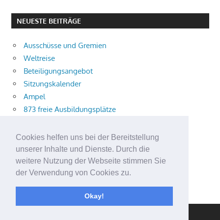
NEUESTE BEITRÄGE
Ausschüsse und Gremien
Weltreise
Beteiligungsangebot
Sitzungskalender
Ampel
873 freie Ausbildungsplätze
Bühnenstück
Aktuelle Verkehrsmeldungen
Cookies helfen uns bei der Bereitstellung
Terracliff
unserer Inhalte und Dienste. Durch die
Wärmeplanung
weitere Nutzung der Webseite stimmen Sie
der Verwendung von Cookies zu.
Demokratie-Tag 2026
Neuer Jahrgang
Okay!
WordPress Theme: Gambit von ThemeZee.