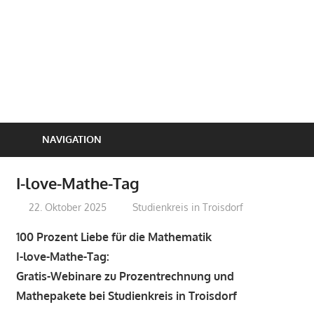
NAVIGATION
I-love-Mathe-Tag
22. Oktober 2025
treffpunkt
Studienkreis in Troisdorf
100 Prozent Liebe für die Mathematik
I-love-Mathe-Tag:
Gratis-Webinare zu Prozentrechnung und
Mathepakete bei Studienkreis in Troisdorf