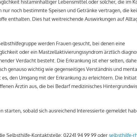
äglichkeit histaminhaltiger Lebensmittel oder solcher, die im 
n nur noch bestimmte Speisen und Getränke vertragen, die ke
ffe enthalten. Dies hat weitreichende Auswirkungen auf Allta
Selbsthilfegruppe werden Frauen gesucht, bei denen eine
lichkeit oder ein Mastzellaktivierungssyndrom ärztlich diagno
hender Verdacht besteht. Die Erkrankung ist eher selten, daher
sch genauso wichtig wie gegenseitiges Verständnis und menta
t es, den Umgang mit der Erkrankung zu erleichtern. Die Initia
offenen Ärztin aus, die bei Bedarf medizinisches Hintergrundwi
n starten, sobald sich ausreichend Interessierte gemeldet hab
e Selbsthilfe-Kontaktstelle: 02241 94 99 99 oder
selbsthilfe-r