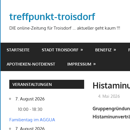
Zum
Inhalt
treffpunkt-troisdorf
springen
DIE online-Zeitung für Troisdorf … aktueller geht kaum !!!
STARTSEITE
STADT TROISDORF
BENEFIZ
APOTHEKEN-NOTDIENST
IMPRESSUM
Histaminu
VERANSTALTUNGEN
4. Mai 2026
7. August 2026
Gruppengründung
10:00 - 18:30
Histaminunvertr
Familientag im AGGUA
7. August 2026