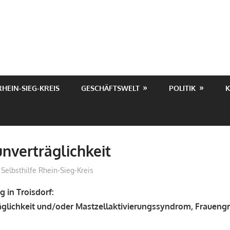
RHEIN-SIEG-KREIS
GESCHÄFTSWELT
POLITIK
K
nverträglichkeit
treffpunkt
Selbsthilfe Rhein-Sieg-Kreis
 in Troisdorf:
äglichkeit und/oder Mastzellaktivierungssyndrom, Fraueng