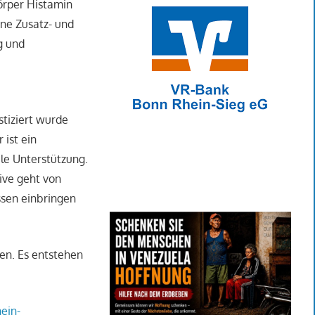
Körper Histamin
ine Zusatz- und
g und
stiziert wurde
 ist ein
le Unterstützung.
tive geht von
ssen einbringen
en. Es entstehen
hein-