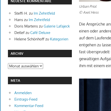
NEUESTE KOMMENTARE
Urban Priol
© Axel Hess
Steffi H.
zu
Im Zehntfeld
Hans
zu
Im Zehntfeld
Die Ansprüche an
Doris Martens
zu
Galerie Lafajeck
einen oder anderen
Detlef
zu
Café Deluxe
auf dem Laufenden
Helene Schönhoff
zu
Kategorien
entgehen zu lasse
fast übersprudelt
ARCHIV
gewaltigen Aufgab
ihm mit einem ei
Archiv
META
Anmelden
Eintrags-Feed
Kommentar-Feed