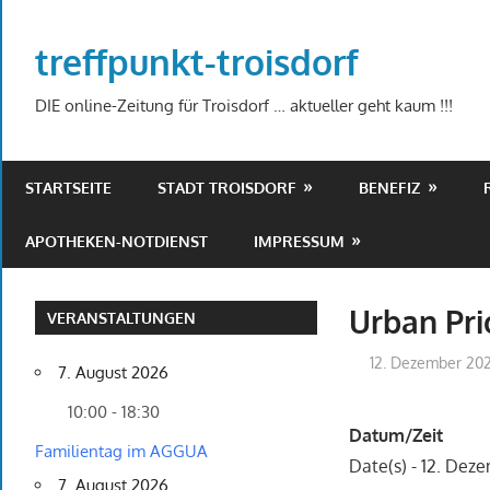
Zum
Inhalt
treffpunkt-troisdorf
springen
DIE online-Zeitung für Troisdorf … aktueller geht kaum !!!
STARTSEITE
STADT TROISDORF
BENEFIZ
APOTHEKEN-NOTDIENST
IMPRESSUM
Urban Pri
VERANSTALTUNGEN
12. Dezember 20
7. August 2026
10:00 - 18:30
Datum/Zeit
Familientag im AGGUA
Date(s) - 12. De
7. August 2026