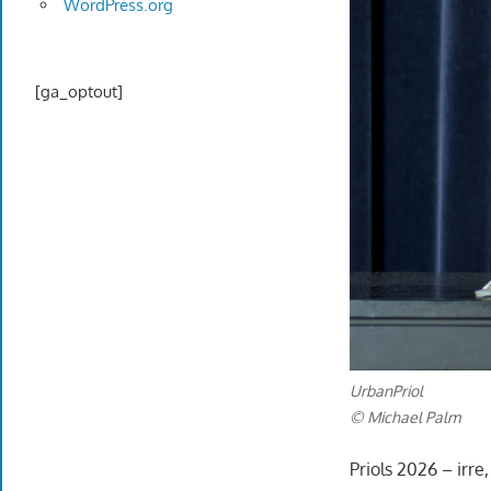
WordPress.org
[ga_optout]
UrbanPriol
© Michael Palm
Priols 2026 – irr