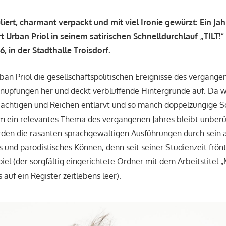
liert, charmant verpackt und mit viel Ironie gewürzt: Ein Ja
t Urban Priol in seinem satirischen Schnelldurchlauf „TILT!
, in der Stadthalle Troisdorf.
rban Priol die gesellschaftspolitischen Ereignisse des vergangen
nüpfungen her und deckt verblüffende Hintergründe auf. Da 
ächtigen und Reichen entlarvt und so manch doppelzüngige Sc
m ein relevantes Thema des vergangenen Jahres bleibt unberü
rden die rasanten sprachgewaltigen Ausführungen durch sein 
s und parodistisches Können, denn seit seiner Studienzeit frönt
iel (der sorgfältig eingerichtete Ordner mit dem Arbeitstitel 
 auf ein Register zeitlebens leer).