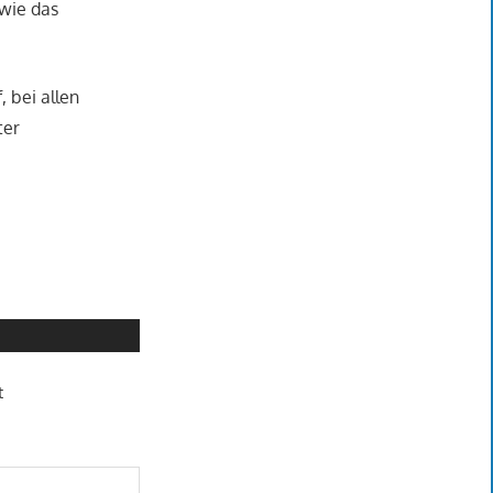
 wie das
, bei allen
ter
t