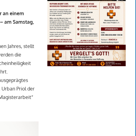
hr an einem
“ – am Samstag,
en Jahres, stellt
werden die
heinheiligkeit
hrt.
ausgeprägtes
 Urban Priol der
„Magisterarbeit“