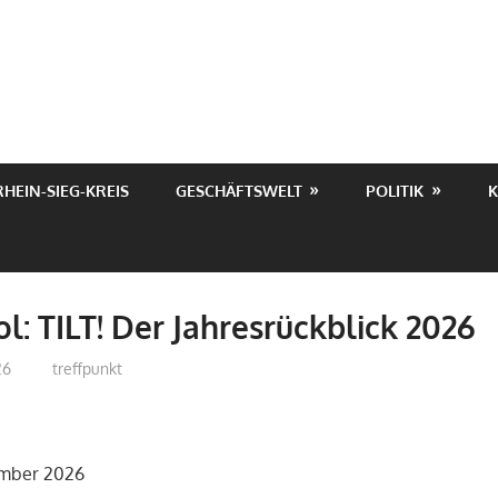
RHEIN-SIEG-KREIS
GESCHÄFTSWELT
POLITIK
K
ol: TILT! Der Jahresrückblick 2026
26
treffpunkt
zember 2026