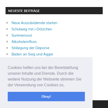
NEUESTE BEITRÄGE
Neue Auszubildende starten
Schulweg mit i-Dötzchen
Summersoul
Alkoholeinfluss
Stillegung der Deponie
Baden an Sieg und Agger
Trampolin-Gruppe
Kometen Schmitter Nacht
Cookies helfen uns bei der Bereitstellung
Engagementpreis 80plus 2026
unserer Inhalte und Dienste. Durch die
Schultüten-ABC
weitere Nutzung der Webseite stimmen Sie
der Verwendung von Cookies zu.
Kompass für die Grundschule
Sommercamp
Okay!
WordPress Theme: Gambit von ThemeZee.