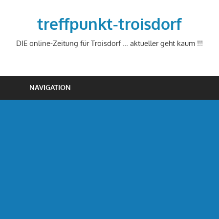
Zum
Inhalt
treffpunkt-troisdorf
springen
DIE online-Zeitung für Troisdorf … aktueller geht kaum !!!
NAVIGATION