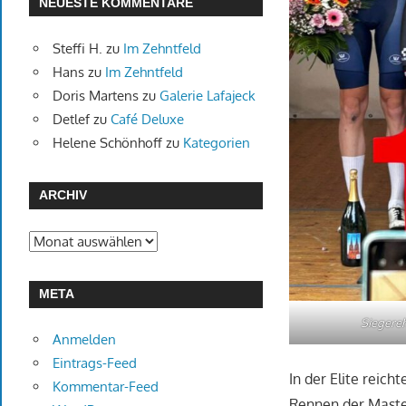
NEUESTE KOMMENTARE
Steffi H.
zu
Im Zehntfeld
Hans
zu
Im Zehntfeld
Doris Martens
zu
Galerie Lafajeck
Detlef
zu
Café Deluxe
Helene Schönhoff
zu
Kategorien
ARCHIV
Archiv
META
Siegere
Anmelden
Eintrags-Feed
In der Elite reich
Kommentar-Feed
Rennen der Master