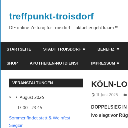
Zum
Inhalt
treffpunkt-troisdorf
springen
DIE online-Zeitung für Troisdorf … aktueller geht kaum !!!
STARTSEITE
STADT TROISDORF
BENEFIZ
SHOP
APOTHEKEN-NOTDIENST
IMPRESSUM
KÖLN-LO
VERANSTALTUNGEN
11. Juni 2025
7. August 2026
DOPPELSIEG IN
17:00 - 23:45
Ivo siegt vor Rü
Sommer findet statt & Weinfest -
Sieglar