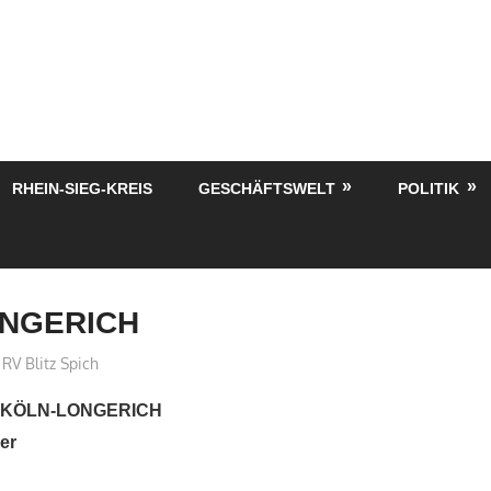
RHEIN-SIEG-KREIS
GESCHÄFTSWELT
POLITIK
NGERICH
treffpunkt
RV Blitz Spich
 KÖLN-LONGERICH
ger