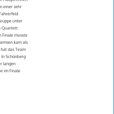
n einer sehr
Fahrerfeld
 Gruppe unter
s Quartett
m Finale musste
llemsen kam als
g hat das Team
. In Schönberg
r langen
ie im Finale