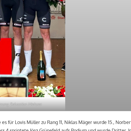
hrung Sebastian Niehues
te es für Lovis Müller zu Rang 11, Niklas Mäger wurde 15., Norbe
s 4 sprintete Jörg Grünefeld aufs Podium und wurde Dritter.