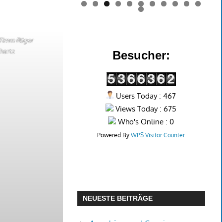
0
1
2
d Timm Rüger
chartz
Besucher:
Users Today : 467
Views Today : 675
Who's Online : 0
Powered By
WPS Visitor Counter
NEUESTE BEITRÄGE