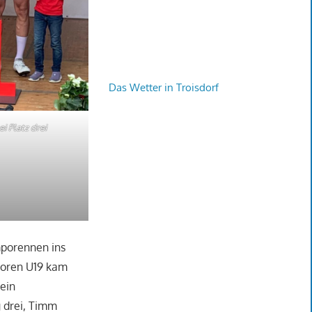
Das Wetter in Troisdorf
i Platz drei
mporennen ins
ioren U19 kam
 ein
 drei, Timm