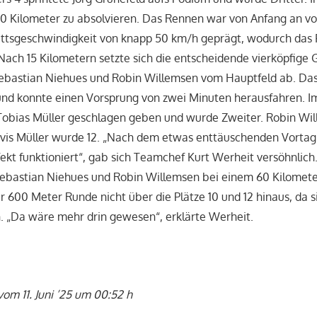
00 Kilometer zu absolvieren. Das Rennen war von Anfang an vo
ttsgeschwindigkeit von knapp 50 km/h geprägt, wodurch das 
 Nach 15 Kilometern setzte sich die entscheidende vierköpfige
Sebastian Niehues und Robin Willemsen vom Hauptfeld ab. Da
und konnte einen Vorsprung von zwei Minuten herausfahren. I
 Tobias Müller geschlagen geben und wurde Zweiter. Robin Wi
 Lovis Müller wurde 12. „Nach dem etwas enttäuschenden Vorta
ekt funktioniert“, gab sich Teamchef Kurt Werheit versöhnlich
ebastian Niehues und Robin Willemsen bei einem 60 Kilomete
r 600 Meter Runde nicht über die Plätze 10 und 12 hinaus, da s
. „Da wäre mehr drin gewesen“, erklärte Werheit.
vom 11. Juni ’25 um 00:52 h