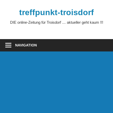
Zum
Inhalt
treffpunkt-troisdorf
springen
DIE online-Zeitung für Troisdorf … aktueller geht kaum !!!
NAVIGATION