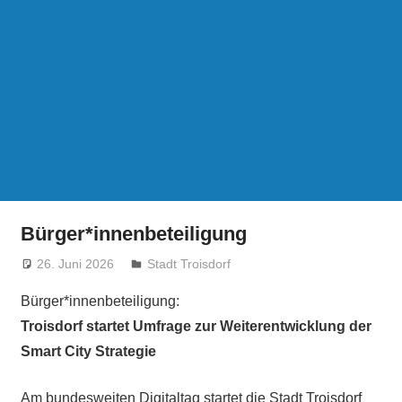
Bürger*innenbeteiligung
26. Juni 2026
treffpunkt
Stadt Troisdorf
Bürger*innenbeteiligung:
Troisdorf startet Umfrage zur Weiterentwicklung der
Smart City Strategie
Am bundesweiten Digitaltag startet die Stadt Troisdorf