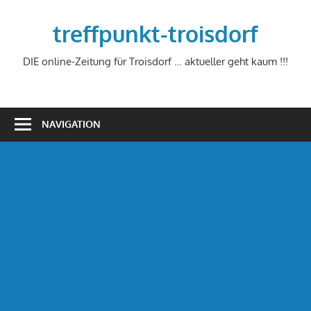
Zum
Inhalt
treffpunkt-troisdorf
springen
DIE online-Zeitung für Troisdorf … aktueller geht kaum !!!
NAVIGATION