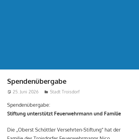
Spendenübergabe
25. Juni 2026
treffpunkt
Stadt Troisdorf
Spendenübergabe:
Stiftung unterstützt Feuerwehrmann und Familie
Die „Oberst Schöttler Versehrten-Stiftung“ hat der
Familie des Troisdorfer Feuerwehrmanns Nico