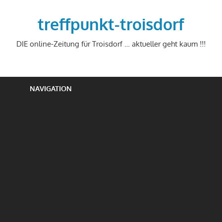
Zum
Inhalt
treffpunkt-troisdorf
springen
DIE online-Zeitung für Troisdorf … aktueller geht kaum !!!
NAVIGATION