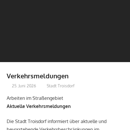
Verkehrsmeldungen
25. Juni 2026
treffpunkt
Stadt Troisdorf
Arbeiten im Straßengebiet
Aktuelle Verkehrsmeldungen
Die Stadt Troisdorf informiert über aktuelle und
bevorstehende Verkehrsbeschränkungen im