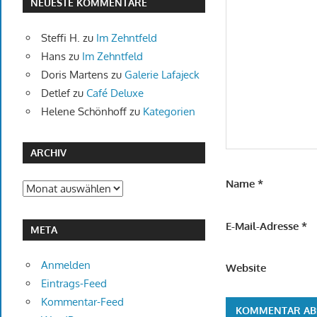
NEUESTE KOMMENTARE
Steffi H.
zu
Im Zehntfeld
Hans
zu
Im Zehntfeld
Doris Martens
zu
Galerie Lafajeck
Detlef
zu
Café Deluxe
Helene Schönhoff
zu
Kategorien
ARCHIV
Name
*
Archiv
E-Mail-Adresse
*
META
Anmelden
Website
Eintrags-Feed
Kommentar-Feed