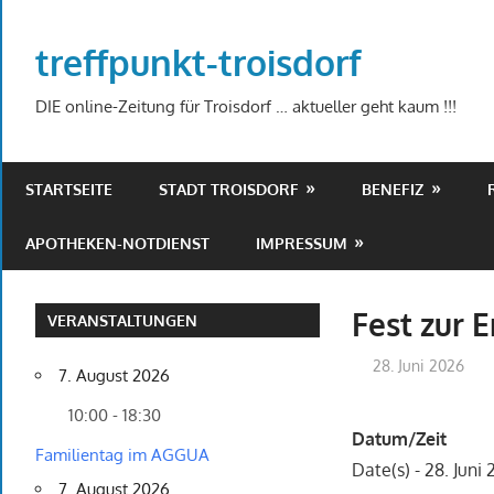
Zum
Inhalt
treffpunkt-troisdorf
springen
DIE online-Zeitung für Troisdorf … aktueller geht kaum !!!
STARTSEITE
STADT TROISDORF
BENEFIZ
APOTHEKEN-NOTDIENST
IMPRESSUM
Fest zur 
VERANSTALTUNGEN
28. Juni 2026
7. August 2026
10:00 - 18:30
Datum/Zeit
Familientag im AGGUA
Date(s) - 28. Juni
7. August 2026