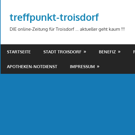
Zum
Inhalt
treffpunkt-troisdorf
springen
DIE online-Zeitung für Troisdorf … aktueller geht kaum !!!
STARTSEITE
STADT TROISDORF
BENEFIZ
APOTHEKEN-NOTDIENST
IMPRESSUM