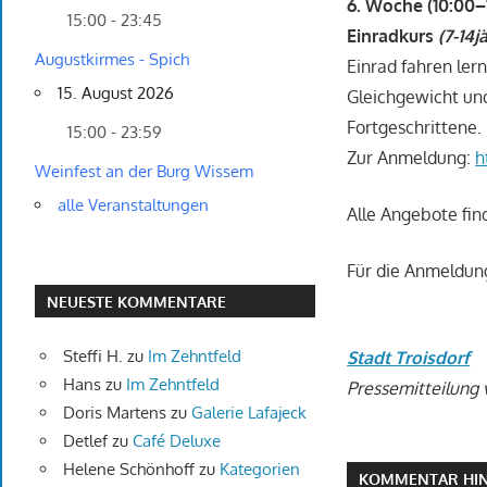
6. Woche (10:00–
15:00 - 23:45
Einradkurs
(7-14j
Augustkirmes - Spich
Einrad fahren ler
15. August 2026
Gleichgewicht un
Fortgeschrittene.
15:00 - 23:59
Zur Anmeldung:
h
Weinfest an der Burg Wissem
alle Veranstaltungen
Alle Angebote fin
Für die Anmeldun
NEUESTE KOMMENTARE
Steffi H.
zu
Im Zehntfeld
Stadt Troisdorf
Hans
zu
Im Zehntfeld
Pressemitteilung 
Doris Martens
zu
Galerie Lafajeck
Detlef
zu
Café Deluxe
Helene Schönhoff
zu
Kategorien
KOMMENTAR HIN