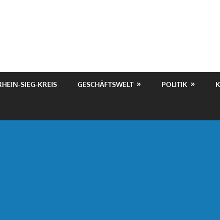
RHEIN-SIEG-KREIS
GESCHÄFTSWELT
POLITIK
K