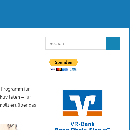
Suchen
SUCHEN
nach:
es Programm für
tivitäten – für
pliziert über das