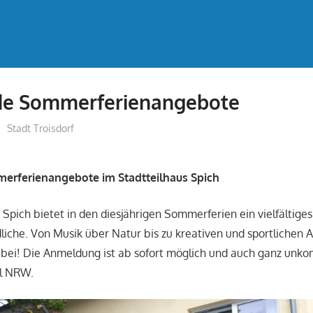
e Sommerferienangebote
treffpunkt
Stadt Troisdorf
rferienangebote im Stadtteilhaus Spich
 Spich bietet in den diesjährigen Sommerferien ein vielfältig
liche. Von Musik über Natur bis zu kreativen und sportlichen Ak
abei! Die Anmeldung ist ab sofort möglich und auch ganz unkom
al NRW.