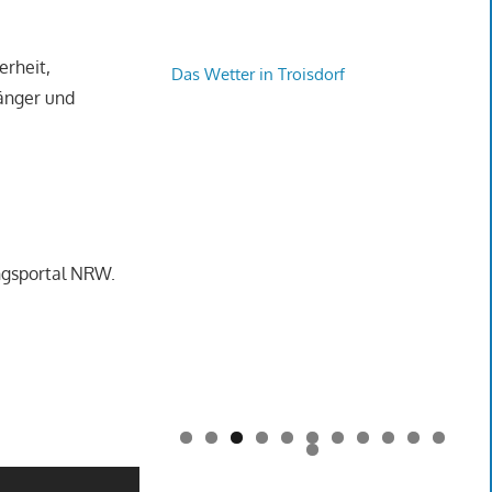
erheit,
Das Wetter in Troisdorf
änger und
ngsportal NRW.
0
1
2