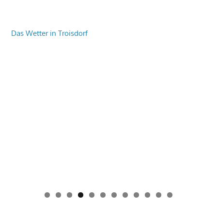
Das Wetter in Troisdorf
0
1
2