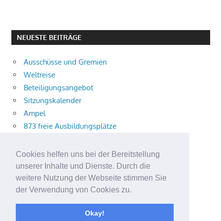
NEUESTE BEITRÄGE
Ausschüsse und Gremien
Weltreise
Beteiligungsangebot
Sitzungskalender
Ampel
873 freie Ausbildungsplätze
Bühnenstück
Aktuelle Verkehrsmeldungen
Cookies helfen uns bei der Bereitstellung
Terracliff
unserer Inhalte und Dienste. Durch die
Wärmeplanung
weitere Nutzung der Webseite stimmen Sie
der Verwendung von Cookies zu.
Demokratie-Tag 2026
Neuer Jahrgang
Okay!