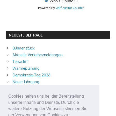
Who's Online : 1
Powered By
WPS Visitor Counter
NEUESTE BEITRÄGE
Bühnenstück
Aktuelle Verkehrsmeldungen
Terracliff
Wärmeplanung
Demokratie-Tag 2026
Neuer Jahrgang
Ingewahrsamnahme
Neue Auszubildende starten
Cookies helfen uns bei der Bereitstellung
Schulweg mit i-Dötzchen
unserer Inhalte und Dienste. Durch die
Summersoul
weitere Nutzung der Webseite stimmen Sie
der Verwendung von Cookies zu.
Alkoholeinfluss