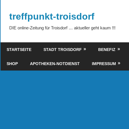
Zum
Inhalt
treffpunkt-troisdorf
springen
DIE online-Zeitung für Troisdorf … aktueller geht kaum !!!
STARTSEITE
STADT TROISDORF
BENEFIZ
SHOP
APOTHEKEN-NOTDIENST
IMPRESSUM