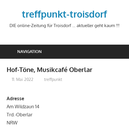
Zum
Inhalt
treffpunkt-troisdorf
springen
DIE online-Zeitung für Troisdorf … aktueller geht kaum !!!
NAVIGATION
Hof-Töne, Musikcafé Oberlar
11. Mai 2022
treffpunkt
Adresse
Am Wildzaun 14
Trd.-Oberlar
NRW