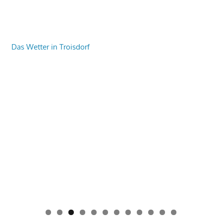
Das Wetter in Troisdorf
0
1
2