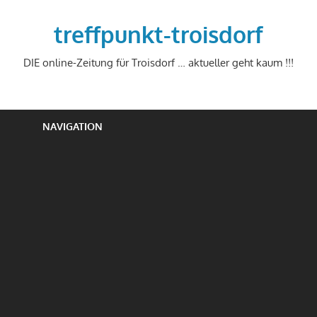
Zum
Inhalt
treffpunkt-troisdorf
springen
DIE online-Zeitung für Troisdorf … aktueller geht kaum !!!
NAVIGATION