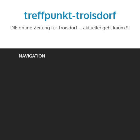
Zum
Inhalt
treffpunkt-troisdorf
springen
DIE online-Zeitung für Troisdorf … aktueller geht kaum !!!
NAVIGATION