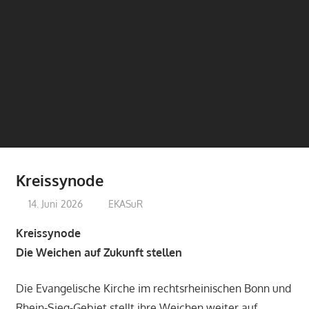
Kreissynode
14. Juni 2026
treffpunkt
EKASuR
Kreissynode
Die Weichen auf Zukunft stellen
Die Evangelische Kirche im rechtsrheinischen Bonn und
Rhein-Sieg-Gebiet stellt ihre Weichen weiter auf