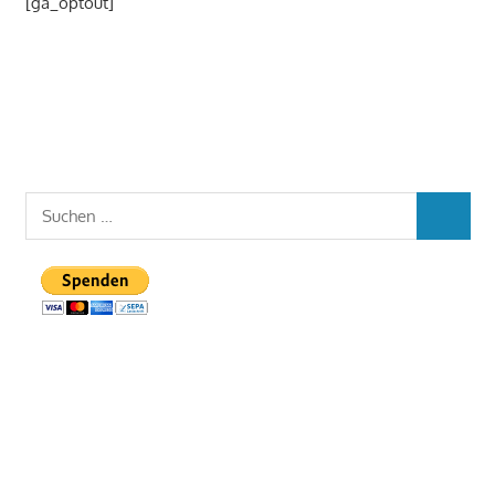
[ga_optout]
Suchen
SUCHEN
nach: