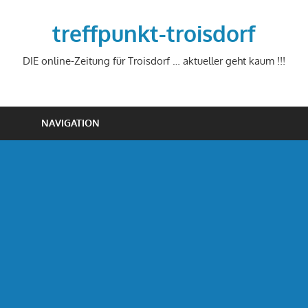
Zum
Inhalt
treffpunkt-troisdorf
springen
DIE online-Zeitung für Troisdorf … aktueller geht kaum !!!
NAVIGATION