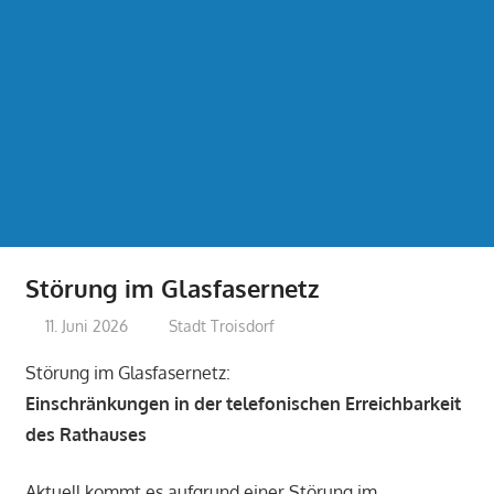
Störung im Glasfasernetz
11. Juni 2026
treffpunkt
Stadt Troisdorf
Störung im Glasfasernetz:
Einschränkungen in der telefonischen Erreichbarkeit
des Rathauses
Aktuell kommt es aufgrund einer Störung im