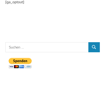
[ga_optout]
Suchen
SUCHEN
nach: