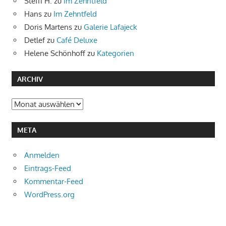
Steffi H.
zu
Im Zehntfeld
Hans
zu
Im Zehntfeld
Doris Martens
zu
Galerie Lafajeck
Detlef
zu
Café Deluxe
Helene Schönhoff
zu
Kategorien
ARCHIV
Archiv
META
Anmelden
Eintrags-Feed
Kommentar-Feed
WordPress.org