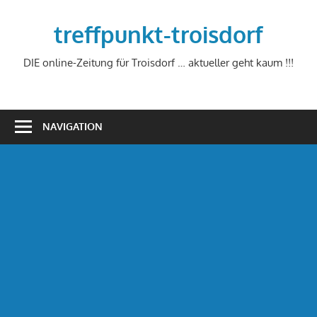
Zum
Inhalt
treffpunkt-troisdorf
springen
DIE online-Zeitung für Troisdorf … aktueller geht kaum !!!
NAVIGATION