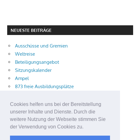
NEUESTE BEITRÄGE
Ausschüsse und Gremien
Weltreise
Beteiligungsangebot
Sitzungskalender
Ampel
873 freie Ausbildungsplätze
Bühnenstück
Aktuelle Verkehrsmeldungen
Cookies helfen uns bei der Bereitstellung
Terracliff
unserer Inhalte und Dienste. Durch die
Wärmeplanung
weitere Nutzung der Webseite stimmen Sie
der Verwendung von Cookies zu.
Demokratie-Tag 2026
Neuer Jahrgang