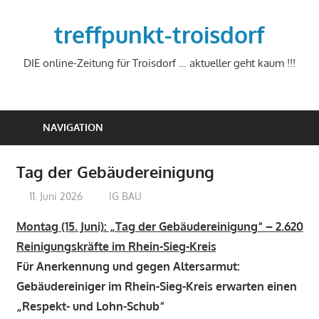
Zum
Inhalt
treffpunkt-troisdorf
springen
DIE online-Zeitung für Troisdorf … aktueller geht kaum !!!
NAVIGATION
Tag der Gebäudereinigung
11. Juni 2026
treffpunkt
IG BAU
Montag (15. Juni): „Tag der Gebäudereinigung“ – 2.620
Reinigungskräfte im Rhein-Sieg-Kreis
Für Anerkennung und gegen Altersarmut:
Gebäudereiniger im Rhein-Sieg-Kreis erwarten einen
„Respekt- und Lohn-Schub“