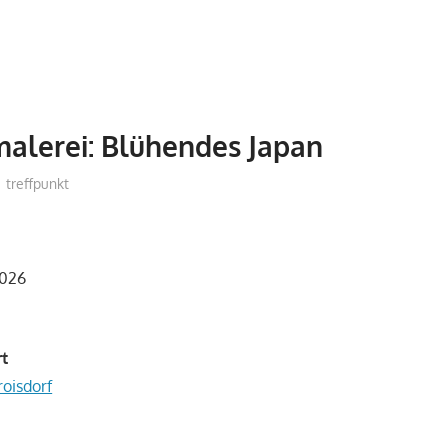
alerei: Blühendes Japan
treffpunkt
2026
rt
roisdorf