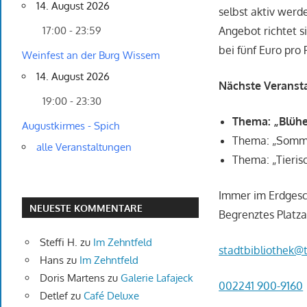
14. August 2026
selbst aktiv wer
Angebot richtet s
17:00 - 23:59
bei fünf Euro pro 
Weinfest an der Burg Wissem
14. August 2026
Nächste Veransta
19:00 - 23:30
Thema: „Blühe
Augustkirmes - Spich
Thema: „Somme
alle Veranstaltungen
Thema: „Tieris
Immer im Erdgesch
NEUESTE KOMMENTARE
Begrenztes Platza
Steffi H.
zu
Im Zehntfeld
stadtbibliothek@t
Hans
zu
Im Zehntfeld
Doris Martens
zu
Galerie Lafajeck
002241 900-9160
Detlef
zu
Café Deluxe