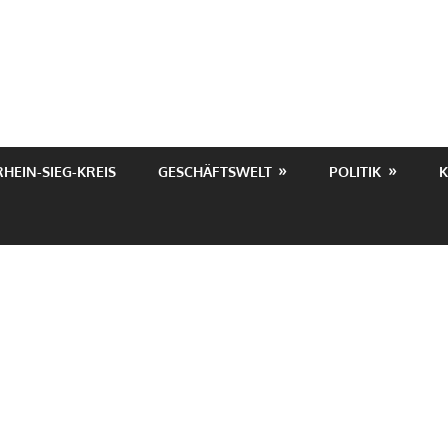
RHEIN-SIEG-KREIS
GESCHÄFTSWELT
POLITIK
K