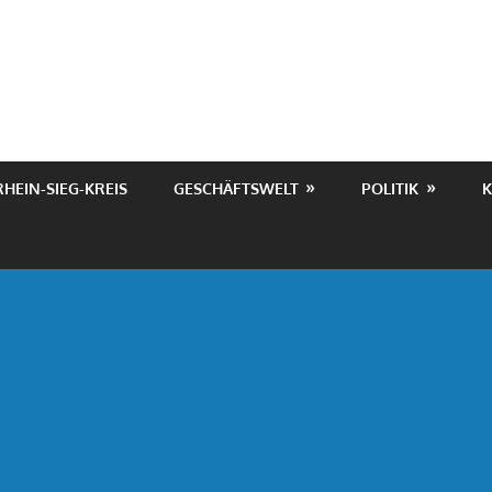
RHEIN-SIEG-KREIS
GESCHÄFTSWELT
POLITIK
K