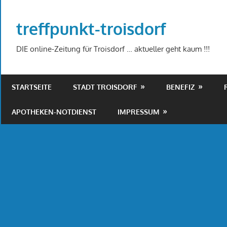
Zum
Inhalt
treffpunkt-troisdorf
springen
DIE online-Zeitung für Troisdorf … aktueller geht kaum !!!
STARTSEITE
STADT TROISDORF
BENEFIZ
APOTHEKEN-NOTDIENST
IMPRESSUM