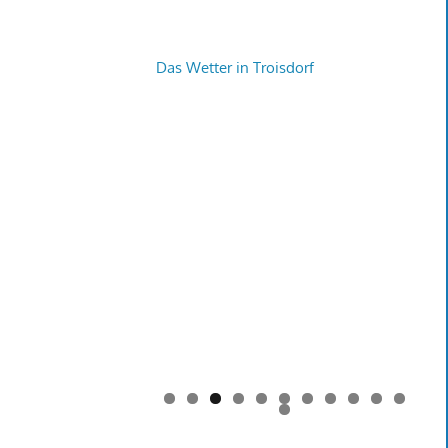
Das Wetter in Troisdorf
0
1
2