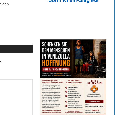
elden.
t