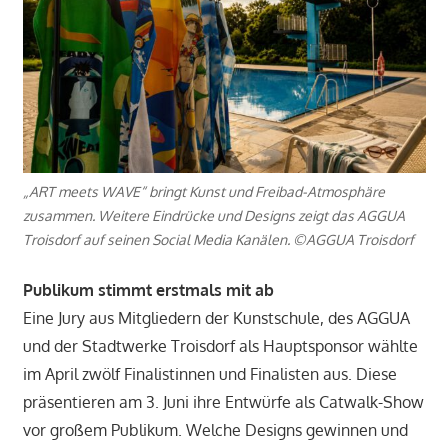
„ART meets WAVE“ bringt Kunst und Freibad-Atmosphäre
zusammen. Weitere Eindrücke und Designs zeigt das AGGUA
Troisdorf auf seinen Social Media Kanälen. ©AGGUA Troisdorf
Publikum stimmt erstmals mit ab
Eine Jury aus Mitgliedern der Kunstschule, des AGGUA
und der Stadtwerke Troisdorf als Hauptsponsor wählte
im April zwölf Finalistinnen und Finalisten aus. Diese
präsentieren am 3. Juni ihre Entwürfe als Catwalk-Show
vor großem Publikum. Welche Designs gewinnen und