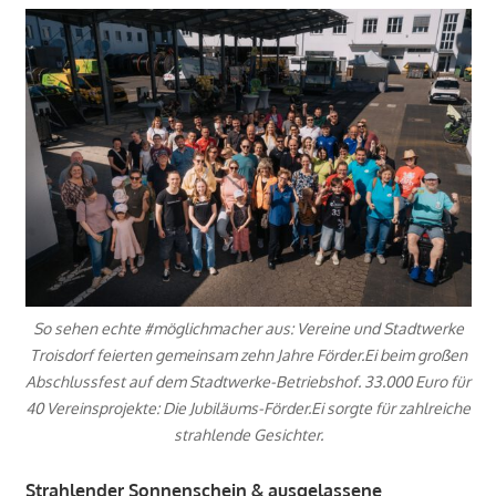
So sehen echte #möglichmacher aus: Vereine und Stadtwerke
Troisdorf feierten gemeinsam zehn Jahre Förder.Ei beim großen
Abschlussfest auf dem Stadtwerke-Betriebshof. 33.000 Euro für
40 Vereinsprojekte: Die Jubiläums-Förder.Ei sorgte für zahlreiche
strahlende Gesichter.
Strahlender Sonnenschein & ausgelassene