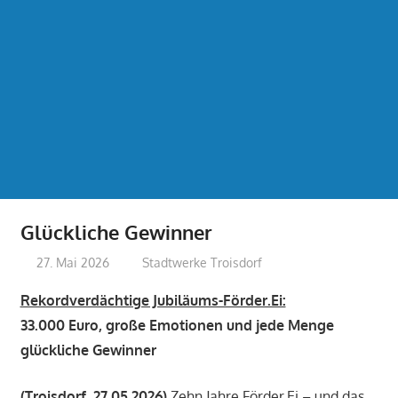
Glückliche Gewinner
27. Mai 2026
treffpunkt
Stadtwerke Troisdorf
Rekordverdächtige Jubiläums-Förder.Ei:
33.000 Euro, große Emotionen und jede Menge
glückliche Gewinner
(Troisdorf, 27.05.2026)
Zehn Jahre Förder.Ei – und das