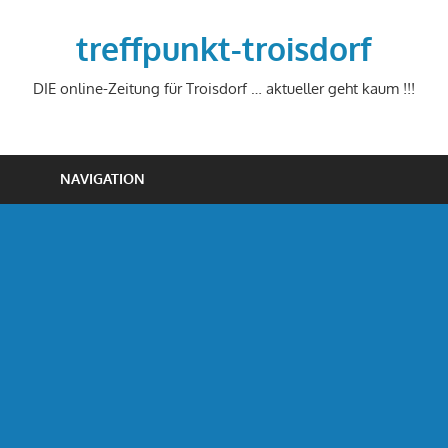
Zum
Inhalt
treffpunkt-troisdorf
springen
DIE online-Zeitung für Troisdorf … aktueller geht kaum !!!
NAVIGATION