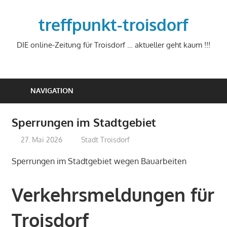
Zum
Inhalt
treffpunkt-troisdorf
springen
DIE online-Zeitung für Troisdorf … aktueller geht kaum !!!
NAVIGATION
Sperrungen im Stadtgebiet
27. Mai 2026
treffpunkt
Stadt Troisdorf
Sperrungen im Stadtgebiet wegen Bauarbeiten
Verkehrsmeldungen für
Troisdorf