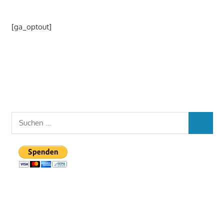
[ga_optout]
Suchen
SUCHEN
nach: