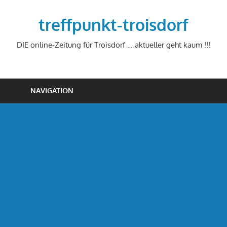
Zum
Inhalt
treffpunkt-troisdorf
springen
DIE online-Zeitung für Troisdorf … aktueller geht kaum !!!
NAVIGATION