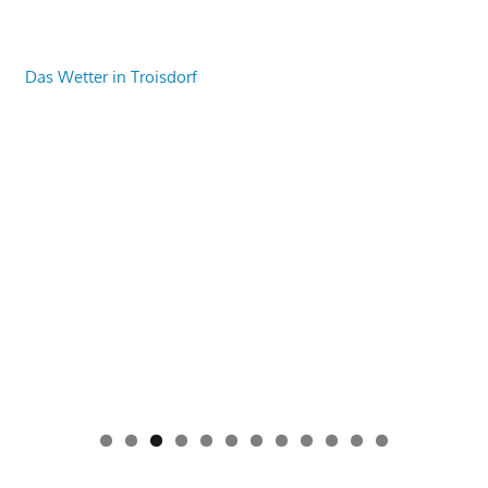
Das Wetter in Troisdorf
0
1
2