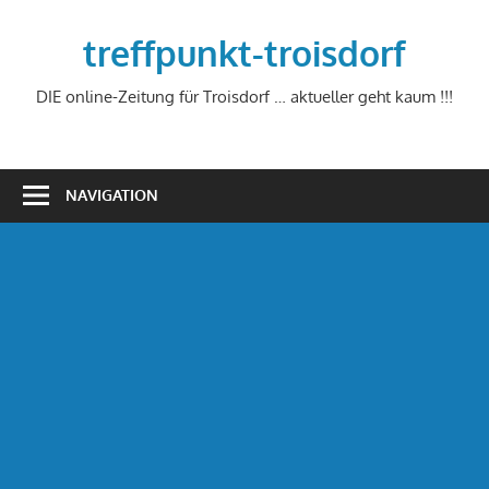
Zum
Inhalt
treffpunkt-troisdorf
springen
DIE online-Zeitung für Troisdorf … aktueller geht kaum !!!
NAVIGATION