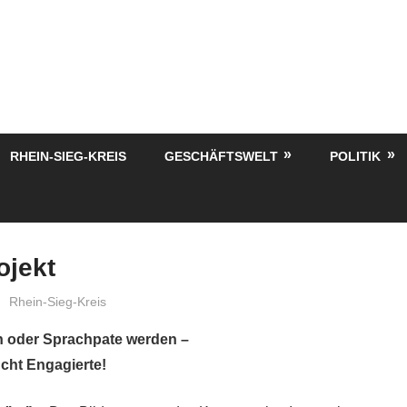
RHEIN-SIEG-KREIS
GESCHÄFTSWELT
POLITIK
ojekt
treffpunkt
Rhein-Sieg-Kreis
n oder Sprachpate werden –
cht Engagierte!