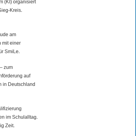
(KI) organisiert
ieg-Kreis.
reude am
mit einer
für SmiLe.
 – zum
hförderung auf
n in Deutschland
ifizierung
en im Schulalltag.
g Zeit.