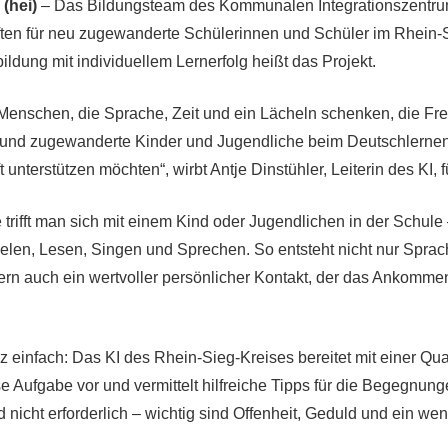
(hei)
– Das Bildungsteam des Kommunalen Integrationszentrum 
en für neu zugewanderte Schülerinnen und Schüler im Rhein-S
ldung mit individuellem Lernerfolg heißt das Projekt.
Menschen, die Sprache, Zeit und ein Lächeln schenken, die F
und zugewanderte Kinder und Jugendliche beim Deutschlernen 
unterstützen möchten“, wirbt Antje Dinstühler, Leiterin des KI, 
trifft man sich mit einem Kind oder Jugendlichen in der Schule
en, Lesen, Singen und Sprechen. So entsteht nicht nur Sprac
n auch ein wertvoller persönlicher Kontakt, der das Ankomme
 einfach: Das KI des Rhein-Sieg-Kreises bereitet mit einer Qual
e Aufgabe vor und vermittelt hilfreiche Tipps für die Begegnung
 nicht erforderlich – wichtig sind Offenheit, Geduld und ein weni