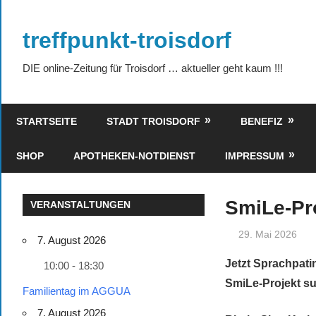
Zum
Inhalt
treffpunkt-troisdorf
springen
DIE online-Zeitung für Troisdorf … aktueller geht kaum !!!
STARTSEITE
STADT TROISDORF
BENEFIZ
SHOP
APOTHEKEN-NOTDIENST
IMPRESSUM
SmiLe-Pr
VERANSTALTUNGEN
29. Mai 2026
7. August 2026
Jetzt Sprachpati
10:00 - 18:30
SmiLe-Projekt su
Familientag im AGGUA
7. August 2026