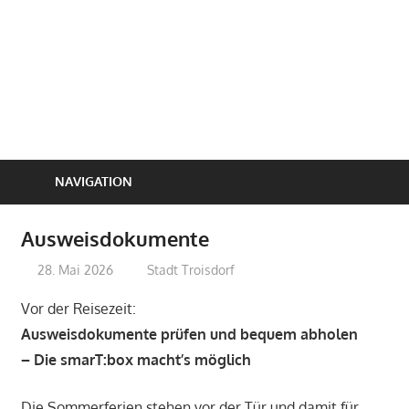
NAVIGATION
Ausweisdokumente
28. Mai 2026
treffpunkt
Stadt Troisdorf
Vor der Reisezeit:
Ausweisdokumente prüfen und bequem abholen
– Die smarT:box macht’s möglich
Die Sommerferien stehen vor der Tür und damit für