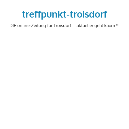
Zum
Inhalt
treffpunkt-troisdorf
springen
DIE online-Zeitung für Troisdorf … aktueller geht kaum !!!