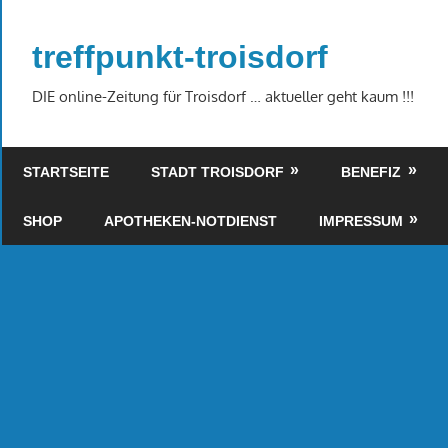
Zum
Inhalt
treffpunkt-troisdorf
springen
DIE online-Zeitung für Troisdorf … aktueller geht kaum !!!
STARTSEITE
STADT TROISDORF
BENEFIZ
SHOP
APOTHEKEN-NOTDIENST
IMPRESSUM