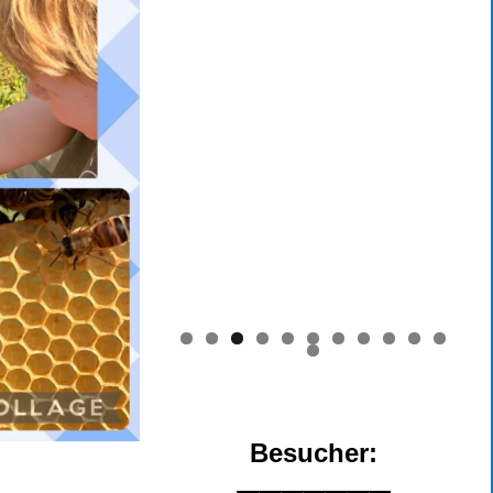
0
1
2
Besucher: