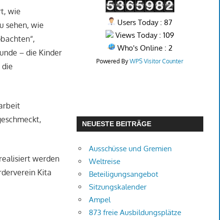
t, wie
Users Today : 87
zu sehen, wie
Views Today : 109
obachten“,
Who's Online : 2
kunde – die Kinder
Powered By
WPS Visitor Counter
 die
arbeit
geschmeckt,
NEUESTE BEITRÄGE
Ausschüsse und Gremien
realisiert werden
Weltreise
rderverein Kita
Beteiligungsangebot
Sitzungskalender
Ampel
873 freie Ausbildungsplätze