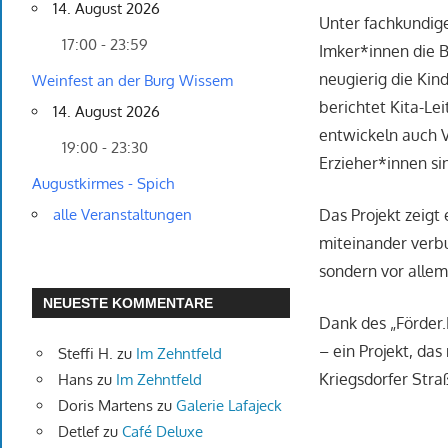
14. August 2026
Unter fachkundige
17:00 - 23:59
Imker*innen die B
neugierig die Kin
Weinfest an der Burg Wissem
berichtet Kita-Le
14. August 2026
entwickeln auch 
19:00 - 23:30
Erzieher*innen si
Augustkirmes - Spich
Das Projekt zeigt
alle Veranstaltungen
miteinander verb
sondern vor allem
NEUESTE KOMMENTARE
Dank des „Förder.
– ein Projekt, da
Steffi H.
zu
Im Zehntfeld
Kriegsdorfer Stra
Hans
zu
Im Zehntfeld
Doris Martens
zu
Galerie Lafajeck
Detlef
zu
Café Deluxe