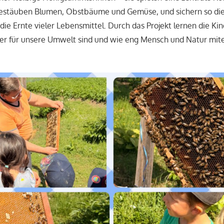
estäuben Blumen, Obstbäume und Gemüse, und sichern so die 
die Ernte vieler Lebensmittel. Durch das Projekt lernen die Kin
fer für unsere Umwelt sind und wie eng Mensch und Natur mit