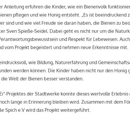
r Anleitung erfuhren die Kinder, wie ein Bienenvolk funktionier
ienen pflegen und wie Honig entsteht. „Es ist beeindruckend 
der sind und wie viel Freude sie daran haben, die Bienen zu be
iter Sven Spieße-Seidel. Dabei geht es nicht nur um die Natur
Verantwortungsbewusstsein und Respekt für Lebewesen. Auch
nd vom Projekt begeistert und nehmen neue Erkenntnisse mit.
 eindrucksvoll, wie Bildung, Naturerfahrung und Gemeinschafts
unden werden können. Die Kinder haben nicht nur den Honig 
 die Welt der Bienen besser verstanden.
Ei“-Projektes der Stadtwerke konnte dieses wertvolle Erlebnis 
s noch lange in Erinnerung bleiben wird. Zusammen mit dem Fö
ße Spich e.V wird das Projekt weitergeführt.