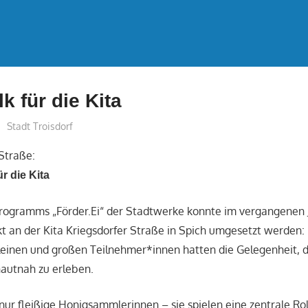
k für die Kita
treffpunkt
Stadt Troisdorf
 Straße:
r die Kita
rogramms „Förder.Ei“ der Stadtwerke konnte im vergangenen J
t an der Kita Kriegsdorfer Straße in Spich umgesetzt werden: 
leinen und großen Teilnehmer*innen hatten die Gelegenheit, d
autnah zu erleben.
 nur fleißige Honigsammlerinnen – sie spielen eine zentrale Rol