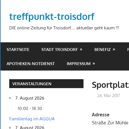
Zum
Inhalt
treffpunkt-troisdorf
springen
DIE online-Zeitung für Troisdorf … aktueller geht kaum !!!
STARTSEITE
STADT TROISDORF
BENEFIZ
APOTHEKEN-NOTDIENST
IMPRESSUM
Sportpla
VERANSTALTUNGEN
26. Mai 2017
7. August 2026
10:00 - 18:30
Adresse
Familientag im AGGUA
Straße Zur Mühle
7. August 2026