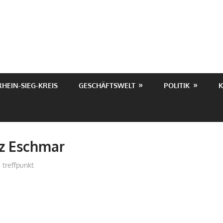
RHEIN-SIEG-KREIS
GESCHÄFTSWELT
POLITIK
K
tz Eschmar
treffpunkt